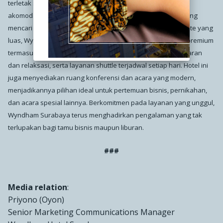
terletak strategis di jantung kota Surabaya, menawarkan
akomodasi elegan dan layanan berkelas bagi para tamu yang
mencari kenyamanan maksimal. Memiliki 292 kamar dan suite yang
luas, Wyndham Surabaya juga dilengkapi dengan fasilitas premium
termasuk restoran dan lounge, kolam renang, pusat kebugaran
dan relaksasi, serta layanan shuttle terjadwal setiap hari. Hotel ini
juga menyediakan ruang konferensi dan acara yang modern,
menjadikannya pilihan ideal untuk pertemuan bisnis, pernikahan,
dan acara spesial lainnya. Berkomitmen pada layanan yang unggul,
Wyndham Surabaya terus menghadirkan pengalaman yang tak
terlupakan bagi tamu bisnis maupun liburan.
###
Media relation
:
Priyono (Oyon)
Senior Marketing Communications Manager